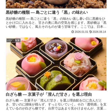
黒砂糖の種類 ― 島ごとに違う「黒」の味わい
黒砂糖の種類 ― 島ごとに違う「黒」の味わい蒸し暑い日に黒糖をひ
とかけ口に入れると、甘さの奥に島の空気を感じます。黒砂糖は「黒
い砂糖」ではなく、風土そのものが違う甘味です。ここでは、日本で
流通する黒砂糖の種類を、製法と産地の違いからご紹介し...
2026.01.01
2026.06.14
パン・製菓
白ざら糖 ― 京菓子が「澄んだ甘さ」を選ぶ理由
白ざら糖 ― 京菓子が「澄んだ甘さ」を選ぶ理由餡を口に含んだと
き、甘いのに雑味が残らず、すっと引いていく。その「透明感」を支
えているのが白ざら糖です。台所ではあまり見かけませんが、京菓子