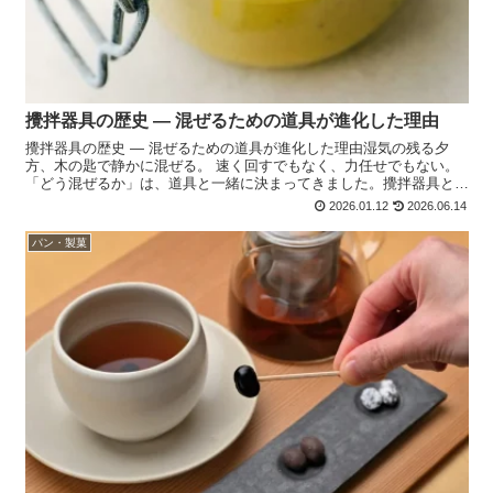
攪拌器具の歴史 ― 混ぜるための道具が進化した理由
攪拌器具の歴史 ― 混ぜるための道具が進化した理由湿気の残る夕
方、木の匙で静かに混ぜる。 速く回すでもなく、力任せでもない。
「どう混ぜるか」は、道具と一緒に決まってきました。攪拌器具とは
何か攪拌器具とは、液体や半固体を混ぜ、均一化・分散・...
2026.01.12
2026.06.14
パン・製菓