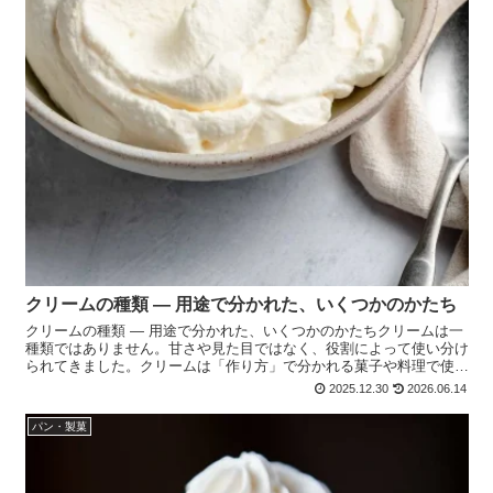
クリームの種類 ― 用途で分かれた、いくつかのかたち
クリームの種類 ― 用途で分かれた、いくつかのかたちクリームは一
種類ではありません。甘さや見た目ではなく、役割によって使い分け
られてきました。クリームは「作り方」で分かれる菓子や料理で使わ
れるクリームは、 材料よりも作り方と使い道で分類され...
2025.12.30
2026.06.14
パン・製菓