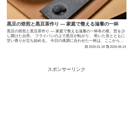
黒豆の焙煎と黒豆茶作り ― 家庭で整える滋養の一杯
黒豆の焙煎と黒豆茶作り ― 家庭で整える滋養の一杯冬の夜、窓を少
し開けた台所。 フライパンの上で黒豆が転がり、 乾いた音とともに
甘い香りが立ち始める。 今日の体調に合わせた一杯は、ここから始
まります。黒豆茶の前提黒豆茶は、 乾燥した黒大豆を...
2026.01.18
2026.06.14
スポンサーリンク