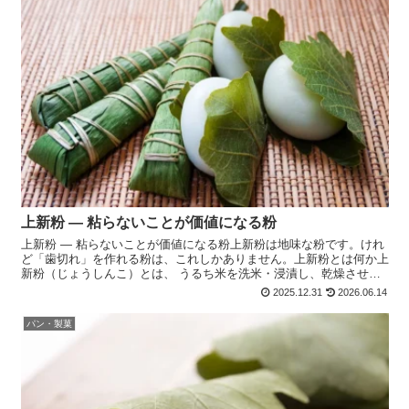
上新粉 ― 粘らないことが価値になる粉
上新粉 ― 粘らないことが価値になる粉上新粉は地味な粉です。けれ
ど「歯切れ」を作れる粉は、これしかありません。上新粉とは何か上
新粉（じょうしんこ）とは、 うるち米を洗米・浸漬し、乾燥させて
製粉した米粉です。 最大の特徴は、・ もち米ではない...
2025.12.31
2026.06.14
パン・製菓