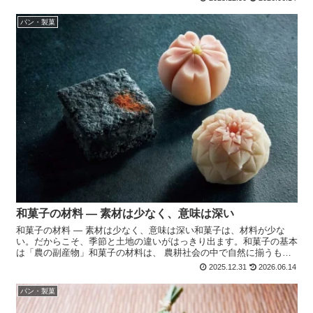
パン・製菓
和菓子の材料 ― 素材は少なく、意味は深い
和菓子の材料 ― 素材は少なく、意味は深い和菓子は、材料が少な
い。だからこそ、季節と土地の違いがはっきり出ます。和菓子の基本
は「農の副産物」和菓子の材料は、 農耕社会の中で自然に揃うもの
が中心です。代表的なのは、・ 米・ 豆・ 砂糖・ 水い...
2025.12.31
2026.06.14
パン・製菓