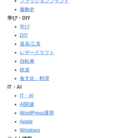
ファッションブランド
服飾史
学び・DIY
学び
DIY
道具/工具
レザークラフト
自転車
鉄道
食文化・料理
IT・AI
IT・AI
AI関連
WordPress運用
Apple
Windows