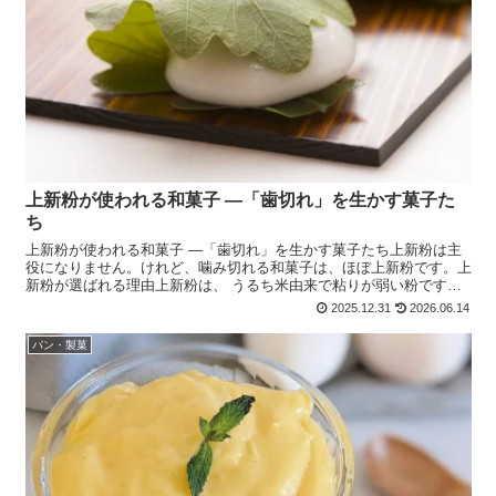
上新粉が使われる和菓子 ―「歯切れ」を生かす菓子た
ち
上新粉が使われる和菓子 ―「歯切れ」を生かす菓子たち上新粉は主
役になりません。けれど、噛み切れる和菓子は、ほぼ上新粉です。上
新粉が選ばれる理由上新粉は、 うるち米由来で粘りが弱い粉です。
そのため、・ 伸びない・ 歯切れがよい・ 時間が経つと...
2025.12.31
2026.06.14
パン・製菓