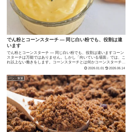
でん粉とコーンスターチ ― 同じ白い粉でも、役割は違
います
でん粉とコーンスターチ ― 同じ白い粉でも、役割は違いますコーン
スターチは万能ではありません。しかし「向いている場面」では、こ
れ以上ない働きをします。コーンスターチとは何かコーンスターチ
は、 とうもろこし由来のでん粉です。原料は・ とうもろ...
2026.01.01
2026.06.14
パン・製菓