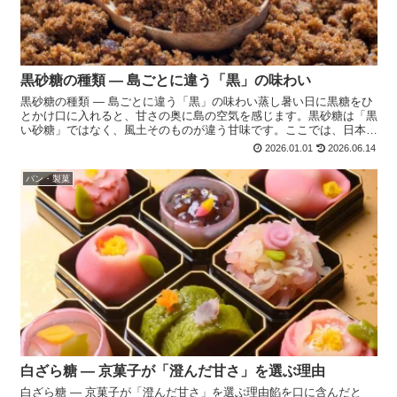
黒砂糖の種類 ― 島ごとに違う「黒」の味わい
黒砂糖の種類 ― 島ごとに違う「黒」の味わい蒸し暑い日に黒糖をひ
とかけ口に入れると、甘さの奥に島の空気を感じます。黒砂糖は「黒
い砂糖」ではなく、風土そのものが違う甘味です。ここでは、日本で
流通する黒砂糖の種類を、製法と産地の違いからご紹介し...
2026.01.01
2026.06.14
パン・製菓
白ざら糖 ― 京菓子が「澄んだ甘さ」を選ぶ理由
白ざら糖 ― 京菓子が「澄んだ甘さ」を選ぶ理由餡を口に含んだと