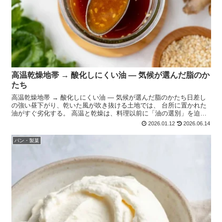
高温乾燥地帯 → 酸化しにくい油 ― 気候が選んだ脂のか
たち
高温乾燥地帯 → 酸化しにくい油 ― 気候が選んだ脂のかたち日差し
の強い昼下がり、乾いた風が吹き抜ける土地では、 台所に置かれた
油がすぐ劣化する。 高温と乾燥は、料理以前に「油の選別」を迫っ
てきました。なぜ「酸化しにくい油」が必要だったのか...
2026.01.12
2026.06.14
パン・製菓