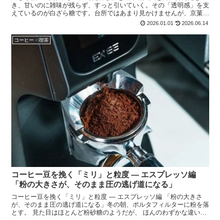
き、甘いのに雑味が残らず、すっと引いていく。その「透明感」を支
えているのが白ざら糖です。台所ではあまり見かけませんが、京菓子
の現場では欠かせない砂糖として使われてきました。白ざら...
2026.01.01
2026.06.14
コーヒー・喫茶
コーヒー豆を挽く「ミリ」と粒度 ― エスプレッソ編
「粉の大きさが、そのまま圧の逃げ道になる」
コーヒー豆を挽く「ミリ」と粒度 ― エスプレッソ編 「粉の大きさ
が、そのまま圧の逃げ道になる」冬の朝、ポルタフィルターに粉を落
とす。 見た目はほとんど粉砂糖のようだが、 ほんのわずかな違い