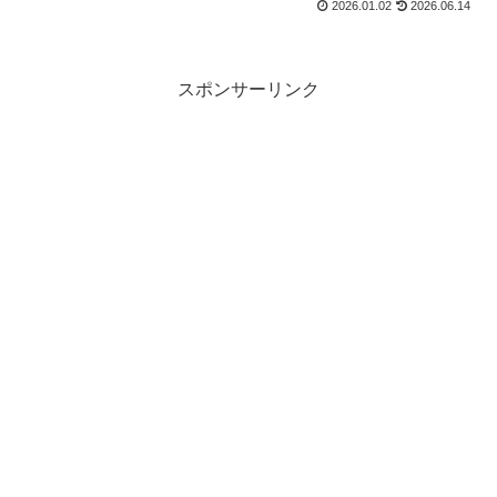
で、お湯は一気に抜けても、止まってもしまう。 エスプ...
2026.01.02
2026.06.14
スポンサーリンク