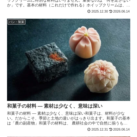
ップクリームに特別な材料はいりません。重要なのは「何を足さない
か」です。基本の材料（これだけで作れる）ホイップクリームは、
材料2つで成立します。・ 生クリーム・ 砂糖 香料や...
2025.12.30
2026.06.14
パン・製菓
和菓子の材料 ― 素材は少なく、意味は深い
和菓子の材料 ― 素材は少なく、意味は深い和菓子は、材料が少な
い。だからこそ、季節と土地の違いがはっきり出ます。和菓子の基本
は「農の副産物」和菓子の材料は、 農耕社会の中で自然に揃うもの
が中心です。代表的なのは、・ 米・ 豆・ 砂糖・ 水い...
2025.12.31
2026.06.14