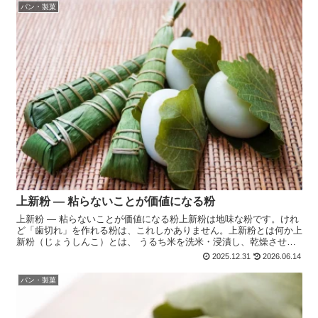
パン・製菓
上新粉 ― 粘らないことが価値になる粉
上新粉 ― 粘らないことが価値になる粉上新粉は地味な粉です。けれ
ど「歯切れ」を作れる粉は、これしかありません。上新粉とは何か上
新粉（じょうしんこ）とは、 うるち米を洗米・浸漬し、乾燥させて
製粉した米粉です。 最大の特徴は、・ もち米ではない...
2025.12.31
2026.06.14
パン・製菓