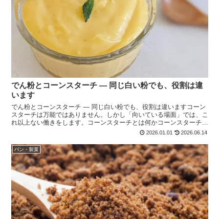
でん粉とコーンスターチ ― 同じ白い粉でも、役割は違
います
でん粉とコーンスターチ ― 同じ白い粉でも、役割は違いますコーン
スターチは万能ではありません。しかし「向いている場面」では、こ
れ以上ない働きをします。コーンスターチとは何かコーンスターチ
は、 とうもろこし由来のでん粉です。原料は・ とうもろ...
2026.01.01
2026.06.14
パン・製菓