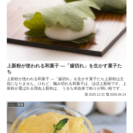
上新粉が使われる和菓子 ―「歯切れ」を生かす菓子た
ち
上新粉が使われる和菓子 ―「歯切れ」を生かす菓子たち上新粉は主
役になりません。けれど、噛み切れる和菓子は、ほぼ上新粉です。上
新粉が選ばれる理由上新粉は、 うるち米由来で粘りが弱い粉です。
そのため、・ 伸びない・ 歯切れがよい・ 時間が経つと...
2025.12.31
2026.06.14
パン・製菓