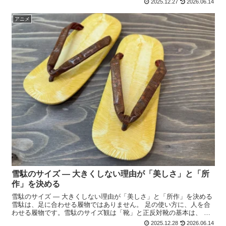
2025.12.27
2026.06.14
アニメ
雪駄のサイズ ― 大きくしない理由が「美しさ」と「所
作」を決める
雪駄のサイズ ― 大きくしない理由が「美しさ」と「所作」を決める
雪駄は、足に合わせる履物ではありません。 足の使い方に、人を合
わせる履物です。雪駄のサイズ観は「靴」と正反対靴の基本は、 足
を完全に載せることです。一方、雪駄は違います。 ・ ...
2025.12.28
2026.06.14