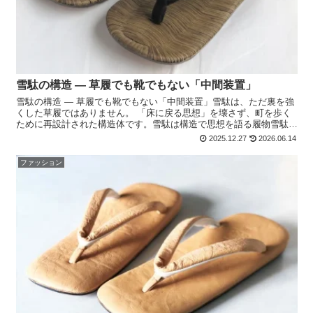
雪駄の構造 ― 草履でも靴でもない「中間装置」
雪駄の構造 ― 草履でも靴でもない「中間装置」雪駄は、ただ裏を強
くした草履ではありません。 「床に戻る思想」を壊さず、町を歩く
ために再設計された構造体です。雪駄は構造で思想を語る履物雪駄の
価値は、・ 意匠・ 風情ではなく、 構造そのものにあ...
2025.12.27
2026.06.14
ファッション