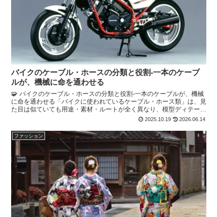
バイクのケーブル・ホースの分類と役割‐一本のケーブ
ルが、機械に命を通わせる
🧩 バイクのケーブル・ホースの分類と役割‐一本のケーブルが、機械
に命を通わせる「バイクに使われているケーブル・ホース類」は、見
た目は似ていても用途・素材・ルートが全く異なり、模型ディテール
アップでは“本物感”を左右する重要ポイントです。以下...
2025.10.19
2026.06.14
ファッション