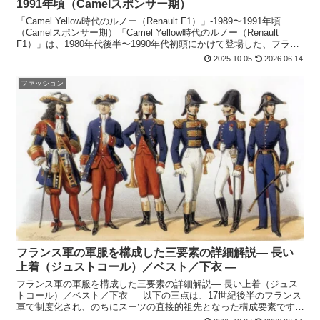
1991年頃（Camelスポンサー期）
「Camel Yellow時代のルノー（Renault F1）」‐1989〜1991年頃
（Camelスポンサー期）「Camel Yellow時代のルノー（Renault
F1）」は、1980年代後半〜1990年代初頭にかけて登場した、フラ
ン...
2025.10.05
2026.06.14
ファッション
フランス軍の軍服を構成した三要素の詳細解説― 長い
上着（ジュストコール）／ベスト／下衣 ―
フランス軍の軍服を構成した三要素の詳細解説― 長い上着（ジュス
トコール）／ベスト／下衣 ― 以下の三点は、17世紀後半のフランス
軍で制度化され、のちにスーツの直接的祖先となった構成要素です。
重要なのは、これらが「流行服」ではなく、国家・軍事...