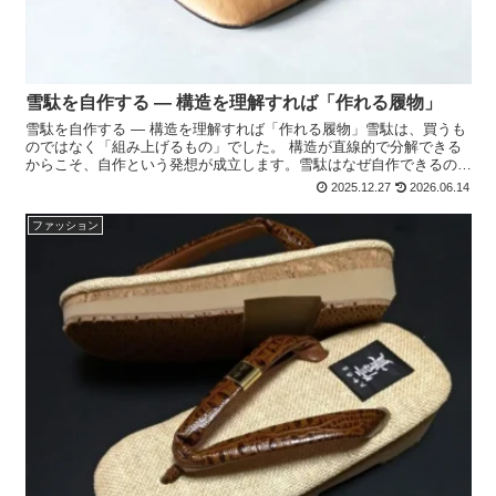
雪駄を自作する ― 構造を理解すれば「作れる履物」
雪駄を自作する ― 構造を理解すれば「作れる履物」雪駄は、買うも
のではなく「組み上げるもの」でした。 構造が直線的で分解できる
からこそ、自作という発想が成立します。雪駄はなぜ自作できるのか
雪駄は、・ 立体成形が不要・ 左右対称・ 複合素材の...
2025.12.27
2026.06.14
ファッション