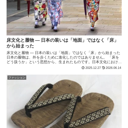
床文化と履物 ― 日本の装いは「地面」ではなく「床」
から始まった
床文化と履物 ― 日本の装いは「地面」ではなく「床」から始まった
日本の履物は、外を歩くために進化したのではありません。 「床を
どう扱うか」という思想から、生まれたものです。日本文化における
「床」とは何か日本における床とは、 単なる建築部材で...
2025.12.27
2026.06.14
ファッション