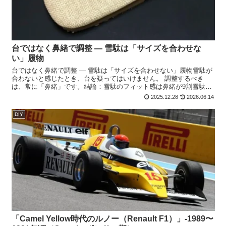
台ではなく鼻緒で調整 ― 雪駄は「サイズを合わせな
い」履物
台ではなく鼻緒で調整 ― 雪駄は「サイズを合わせない」履物雪駄が
合わないと感じたとき、台を疑ってはいけません。 調整するべき
は、常に「鼻緒」です。結論：雪駄のフィット感は鼻緒が9割雪駄に
おいて、・ 台＝構造・ 鼻緒＝調整機構 です。台は、 ...
2025.12.28
2026.06.14
DIY
「Camel Yellow時代のルノー（Renault F1）」‐1989〜