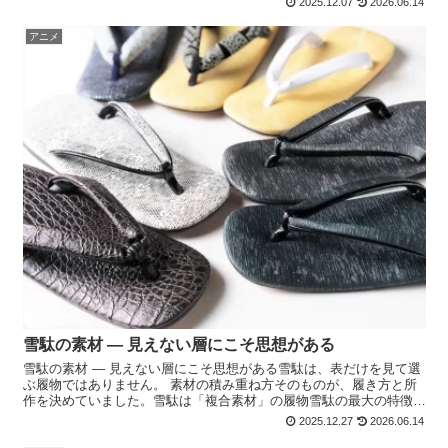
2025.12.07
2026.06.14
アニメ
雪駄の素材 ― 見えない層にこそ思想がある
雪駄の素材 ― 見えない層にこそ思想がある雪駄は、表だけを見て選
ぶ履物ではありません。 素材の積み重ね方そのものが、履き方と所
作を決めていました。雪駄は「複合素材」の履物雪駄の最大の特徴
は、 単一素材では成立しない点にあります。・ 天（足が...
2025.12.27
2026.06.14