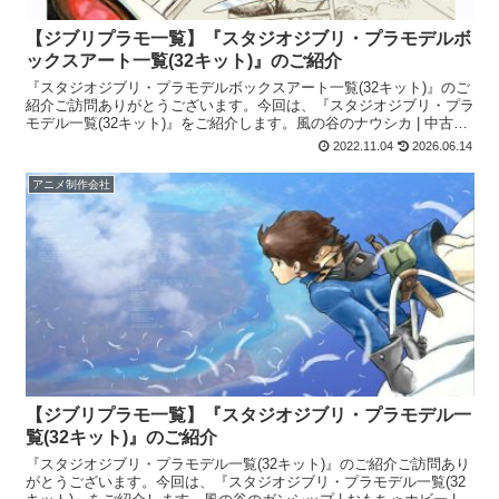
【ジブリプラモ一覧】『スタジオジブリ・プラモデルボ
ックスアート一覧(32キット)』のご紹介
『スタジオジブリ・プラモデルボックスアート一覧(32キット)』のご
紹介ご訪問ありがとうございます。今回は、『スタジオジブリ・プラ
モデル一覧(32キット)』をご紹介します。風の谷のナウシカ | 中古・
新品通販の駿河屋『スタジオジブリ・プラモデ...
2022.11.04
2026.06.14
アニメ制作会社
【ジブリプラモ一覧】『スタジオジブリ・プラモデル一
覧(32キット)』のご紹介
『スタジオジブリ・プラモデル一覧(32キット)』のご紹介ご訪問あり
がとうございます。今回は、『スタジオジブリ・プラモデル一覧(32