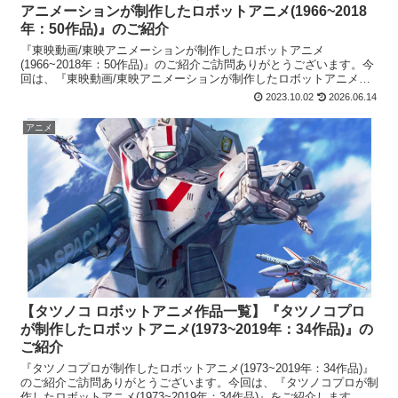
アニメーションが制作したロボットアニメ(1966~2018
年：50作品)』のご紹介
『東映動画/東映アニメーションが制作したロボットアニメ
(1966~2018年：50作品)』のご紹介ご訪問ありがとうございます。今
回は、『東映動画/東映アニメーションが制作したロボットアニメ
(1966~2018年：50作品)』をご紹介します。...
2023.10.02
2026.06.14
アニメ
【タツノコ ロボットアニメ作品一覧】『タツノコプロ
が制作したロボットアニメ(1973~2019年：34作品)』の
ご紹介
『タツノコプロが制作したロボットアニメ(1973~2019年：34作品)』
のご紹介ご訪問ありがとうございます。今回は、『タツノコプロが制
作したロボットアニメ(1973~2019年：34作品)』をご紹介します。