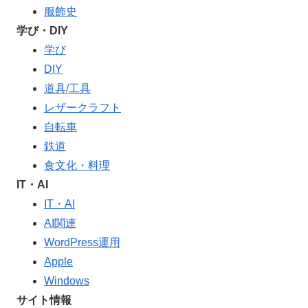
服飾史
学び・DIY
学び
DIY
道具/工具
レザークラフト
自転車
鉄道
食文化・料理
IT・AI
IT・AI
AI関連
WordPress運用
Apple
Windows
サイト情報