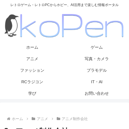
レトロゲーム・レトロPCからホビー、AI活用まで楽しむ情報ポータル
ホーム
ゲーム
アニメ
写真・カメラ
ファッション
プラモデル
RCラジコン
IT・AI
学び
お問い合わせ
ホーム
アニメ
アニメ制作会社