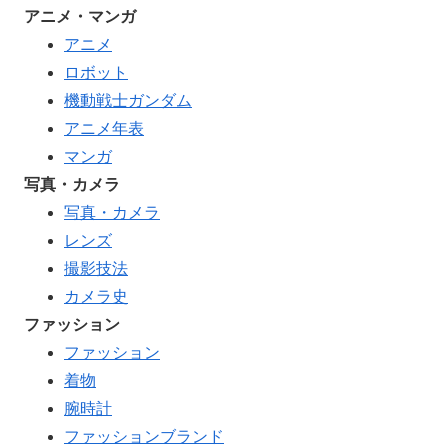
アニメ・マンガ
アニメ
ロボット
機動戦士ガンダム
アニメ年表
マンガ
写真・カメラ
写真・カメラ
レンズ
撮影技法
カメラ史
ファッション
ファッション
着物
腕時計
ファッションブランド