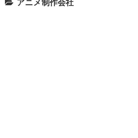
アニメ制作会社