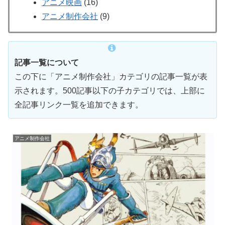
アニメ映画
(16)
アニメ制作会社
(9)
記事一覧について
この下に「アニメ制作会社」カテゴリの記事一覧が表
示されます。500記事以下の子カテゴリでは、上部に
全記事リンク一覧を追加できます。
アニメ制作会社